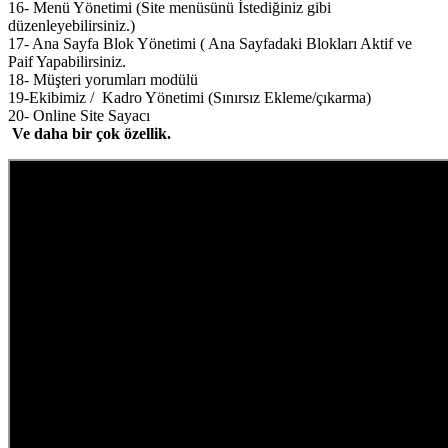
16- Menü Yönetimi (Site menüsünü İstediğiniz gibi
düzenleyebilirsiniz.)
17- Ana Sayfa Blok Yönetimi ( Ana Sayfadaki Blokları Aktif ve
Paif Yapabilirsiniz.
18- Müşteri yorumları modülü
19-Ekibimiz / Kadro Yönetimi (Sınırsız Ekleme/çıkarma)
20- Online Site Sayacı
Ve daha bir çok özellik.