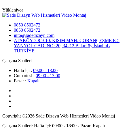
Yükleniyor
0850 8502472
0850 8502472
info@sadedizayn.com
ATAKÖY 7-8-9-10. KISIM MAH. ÇOBANÇEŞME E-5
YANYOL CAD. NO: 20, 34212 Bakırköy İstanbul /
TÜRKİYE
Çalışma Saatleri
Hafta İçi :
09:00 - 18:00
Cumartesi :
09:00 - 13:00
Pazar :
Kapalı
Copyright ©2026 Sade Dizayn Web Hizmetleri Video Montaj
Çalışma Saatleri: Hafta İçi: 09:00 - 18:00 - Pazar: Kapalı