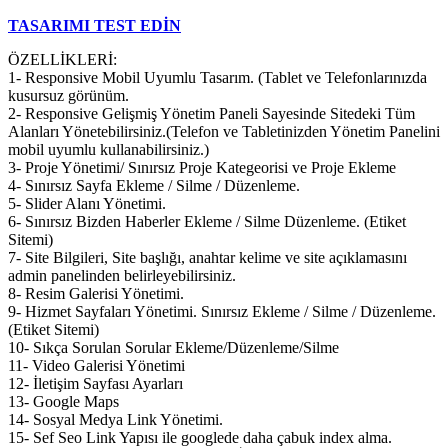
TASARIMI TEST EDİN
ÖZELLİKLERİ:
1- Responsive Mobil Uyumlu Tasarım. (Tablet ve Telefonlarınızda
kusursuz görünüm.
2- Responsive Gelişmiş Yönetim Paneli Sayesinde Sitedeki Tüm
Alanları Yönetebilirsiniz.(Telefon ve Tabletinizden Yönetim Panelini
mobil uyumlu kullanabilirsiniz.)
3- Proje Yönetimi/ Sınırsız Proje Kategeorisi ve Proje Ekleme
4- Sınırsız Sayfa Ekleme / Silme / Düzenleme.
5- Slider Alanı Yönetimi.
6- Sınırsız Bizden Haberler Ekleme / Silme Düzenleme. (Etiket
Sitemi)
7- Site Bilgileri, Site başlığı, anahtar kelime ve site açıklamasını
admin panelinden belirleyebilirsiniz.
8- Resim Galerisi Yönetimi.
9- Hizmet Sayfaları Yönetimi. Sınırsız Ekleme / Silme / Düzenleme.
(Etiket Sitemi)
10- Sıkça Sorulan Sorular Ekleme/Düzenleme/Silme
11- Video Galerisi Yönetimi
12- İletişim Sayfası Ayarları
13- Google Maps
14- Sosyal Medya Link Yönetimi.
15- Sef Seo Link Yapısı ile googlede daha çabuk index alma.