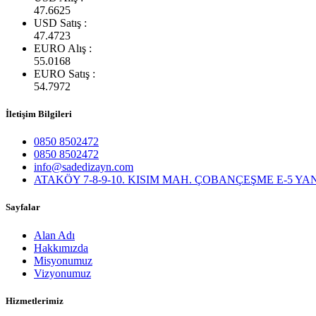
47.6625
USD Satış :
47.4723
EURO Alış :
55.0168
EURO Satış :
54.7972
İletişim Bilgileri
0850 8502472
0850 8502472
info@sadedizayn.com
ATAKÖY 7-8-9-10. KISIM MAH. ÇOBANÇEŞME E-5 YANYOL
Sayfalar
Alan Adı
Hakkımızda
Misyonumuz
Vizyonumuz
Hizmetlerimiz